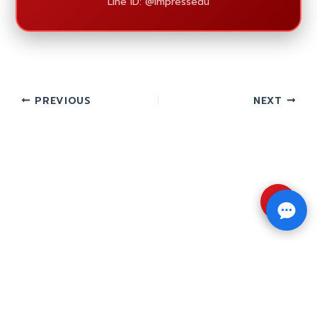
Line ID: @impressedu
PREVIOUS
NEXT
⇧