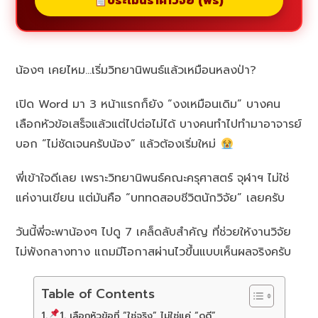
ประเมินราคาวิจัย (ฟรี)
น้องๆ เคยไหม…เริ่มวิทยานิพนธ์แล้วเหมือนหลงป่า?
เปิด Word มา 3 หน้าแรกก็ยัง “งงเหมือนเดิม” บางคน
เลือกหัวข้อเสร็จแล้วแต่ไปต่อไม่ได้ บางคนทำไปทำมาอาจารย์
บอก “ไม่ชัดเจนครับน้อง” แล้วต้องเริ่มใหม่
พี่เข้าใจดีเลย เพราะวิทยานิพนธ์คณะครุศาสตร์ จุฬาฯ ไม่ใช่
แค่งานเขียน แต่มันคือ “บททดสอบชีวิตนักวิจัย” เลยครับ
วันนี้พี่จะพาน้องๆ ไปดู 7 เคล็ดลับสำคัญ ที่ช่วยให้งานวิจัย
ไม่พังกลางทาง แถมมีโอกาสผ่านไวขึ้นแบบเห็นผลจริงครับ
Table of Contents
1. เลือกหัวข้อที่ “ใช่จริง” ไม่ใช่แค่ “ดูดี”