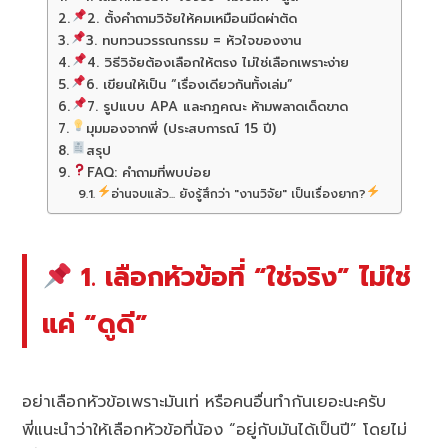
2. ตั้งคำถามวิจัยให้คมเหมือนมีดผ่าตัด
3. ทบทวนวรรณกรรม = หัวใจของงาน
4. วิธีวิจัยต้องเลือกให้ตรง ไม่ใช่เลือกเพราะง่าย
6. เขียนให้เป็น “เรื่องเดียวกันทั้งเล่ม”
7. รูปแบบ APA และกฎคณะ ห้ามพลาดเด็ดขาด
มุมมองจากพี่ (ประสบการณ์ 15 ปี)
สรุป
FAQ: คำถามที่พบบ่อย
อ่านจบแล้ว... ยังรู้สึกว่า "งานวิจัย" เป็นเรื่องยาก?
1. เลือกหัวข้อที่ “ใช่จริง” ไม่ใช่
แค่ “ดูดี”
อย่าเลือกหัวข้อเพราะมันเท่ หรือคนอื่นทำกันเยอะนะครับ
พี่แนะนำว่าให้เลือกหัวข้อที่น้อง “อยู่กับมันได้เป็นปี” โดยไม่