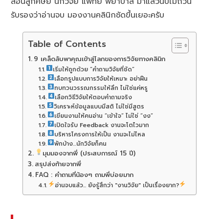
สอนลูกศิษย์ นักวิจัย แพทย์ พยาบาล มาแล้วนับไม่ถ้วน
รับรองว่าอ่านจบ มองงานคลินิกชัดขึ้นเยอะครับ
Table of Contents
9 เคล็ดลับพาคุณเข้าสู่โลกของการวิจัยทางคลินิก
เริ่มให้ถูกด้วย “คำถามวิจัยที่ชัด”
เลือกรูปแบบการวิจัยให้เหมาะ อย่าฝืน
ทบทวนวรรณกรรมให้ลึก ไม่ใช่แค่หรู
เลือกวิธีวิจัยให้ตอบคำถามจริง
วิเคราะห์ข้อมูลแบบมีสติ ไม่ใช่มีสูตร
เขียนงานให้คนอ่าน “เข้าใจ” ไม่ใช่ “งง”
เปิดใจรับ Feedback งานจะโตไวมาก
บริหารโครงการให้เป็น งานจะไม่ไหล
พักบ้าง…นักวิจัยก็คน
มุมมองจากพี่ (ประสบการณ์ 15 ปี)
สรุปส่งท้ายจากพี่
FAQ : คำถามที่น้องๆ ถามพี่บ่อยมาก
อ่านจบแล้ว... ยังรู้สึกว่า "งานวิจัย" เป็นเรื่องยาก?