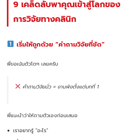
9 เคล็ดลับพาคุณเข้าสู่โลกของ
การวิจัยทางคลินิก
เริ่มให้ถูกด้วย “คำถามวิจัยที่ชัด”
พี่ขอเน้นตัวโตๆ เลยครับ
คำถามวิจัยมั่ว = งานพังตั้งแต่บทที่ 1
พี่แนะนำว่าให้ถามตัวเองก่อนเสมอ
เราอยากรู้ “อะไร”