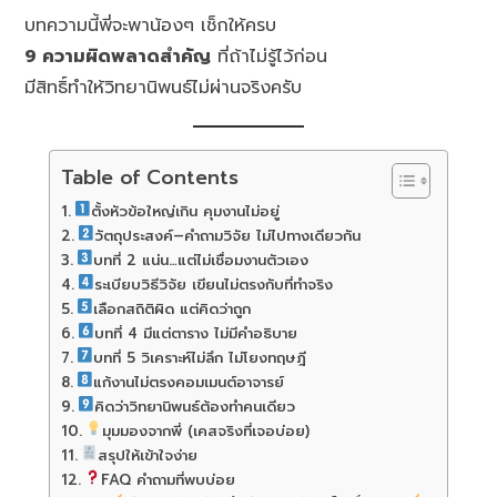
บทความนี้พี่จะพาน้องๆ เช็กให้ครบ
9 ความผิดพลาดสำคัญ
ที่ถ้าไม่รู้ไว้ก่อน
มีสิทธิ์ทำให้วิทยานิพนธ์ไม่ผ่านจริงครับ
Table of Contents
ตั้งหัวข้อใหญ่เกิน คุมงานไม่อยู่
วัตถุประสงค์–คำถามวิจัย ไม่ไปทางเดียวกัน
บทที่ 2 แน่น…แต่ไม่เชื่อมงานตัวเอง
ระเบียบวิธีวิจัย เขียนไม่ตรงกับที่ทำจริง
เลือกสถิติผิด แต่คิดว่าถูก
บทที่ 4 มีแต่ตาราง ไม่มีคำอธิบาย
บทที่ 5 วิเคราะห์ไม่ลึก ไม่โยงทฤษฎี
แก้งานไม่ตรงคอมเมนต์อาจารย์
คิดว่าวิทยานิพนธ์ต้องทำคนเดียว
มุมมองจากพี่ (เคสจริงที่เจอบ่อย)
สรุปให้เข้าใจง่าย
FAQ คำถามที่พบบ่อย