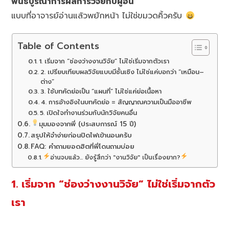
พนธ์บูรณาการผลการวิจัยกับผู้อื่น
แบบที่อาจารย์อ่านแล้วพยักหน้า ไม่ใช่ขมวดคิ้วครับ
Table of Contents
1. เริ่มจาก “ช่องว่างงานวิจัย” ไม่ใช่เริ่มจากตัวเรา
2. เปรียบเทียบผลวิจัยแบบมีชั้นเชิง ไม่ใช่แค่บอกว่า “เหมือน–
ต่าง”
3. ใช้บทคัดย่อเป็น “แผนที่” ไม่ใช่แค่ย่อเนื้อหา
4. การอ้างอิงในบทคัดย่อ = สัญญาณความเป็นมืออาชีพ
5. เปิดใจทำงานร่วมกับนักวิจัยคนอื่น
มุมมองจากพี่ (ประสบการณ์ 15 ปี)
สรุปให้จำง่ายก่อนปิดไฟเข้านอนครับ
FAQ: คำถามยอดฮิตที่พี่โดนถามบ่อย
อ่านจบแล้ว... ยังรู้สึกว่า "งานวิจัย" เป็นเรื่องยาก?
1. เริ่มจาก “ช่องว่างงานวิจัย” ไม่ใช่เริ่มจากตัว
เรา