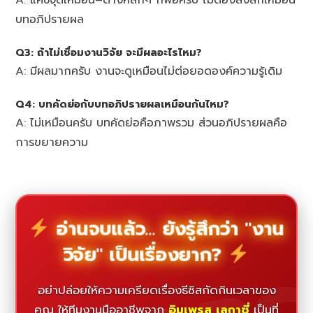
A: แค่ชี้จุดเหมือน–ต่างหลักๆ ก็พอครับ ไม่ต้องลงลึกเหมือน
บทอภิปรายผล
Q3: ถ้าไม่เชื่อมงานวิจัย จะมีผลอะไรไหม?
A: มีผลมากครับ งานจะดูเหมือนไม่ต่อยอดองค์ความรู้เดิม
Q4: บทคัดย่อกับบทอภิปรายผลเหมือนกันไหม?
A: ไม่เหมือนครับ บทคัดย่อคือภาพรวม ส่วนอภิปรายผลคือ
การขยายความ
อ่านจบแล้ว... ยังรู้สึกว่า "งาน
วิจัย" เป็นเรื่องยาก?
อย่าปล่อยให้ความเครียดเรื่องธีซิสกัดกินเวลาของ
คุณ ให้ทีมงานมืออาชีพจาก
อิมเพรส เลกาซี่
เป็นที่