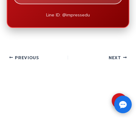
Line ID: @impressedu
PREVIOUS
NEXT
⇧