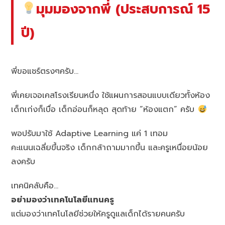
มุมมองจากพี่ (ประสบการณ์ 15
ปี)
พี่ขอแชร์ตรงๆครับ…
พี่เคยเจอเคสโรงเรียนหนึ่ง ใช้แผนการสอนแบบเดียวทั้งห้อง
เด็กเก่งก็เบื่อ เด็กอ่อนก็หลุด สุดท้าย “ห้องแตก” ครับ
พอปรับมาใช้ Adaptive Learning แค่ 1 เทอม
คะแนนเฉลี่ยขึ้นจริง เด็กกล้าถามมากขึ้น และครูเหนื่อยน้อย
ลงครับ
เทคนิคลับคือ…
อย่ามองว่าเทคโนโลยีแทนครู
แต่มองว่าเทคโนโลยีช่วยให้ครูดูแลเด็กได้รายคนครับ