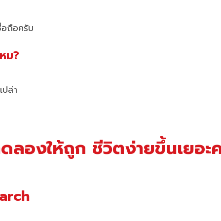
่อถือครับ
ไหม?
เปล่า
ดลองให้ถูก ชีวิตง่ายขึ้นเยอะค
earch