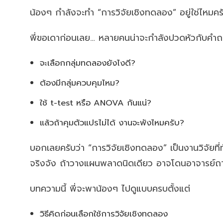
น้องๆ กำลังจะทำ “การวิจัยเชิงทดลอง” อยู่ใช่ไหมคร
พี่ขอเดาก่อนเลย… หลายคนน่าจะกำลังปวดหัวกับคำถ
จะเลือกกลุ่มทดลองยังไงดี?
ต้องมีกลุ่มควบคุมไหม?
ใช้ t-test หรือ ANOVA กันแน่?
แล้วถ้าคุมตัวแปรไม่ได้ งานจะพังไหมครับ?
บอกเลยครับว่า “การวิจัยเชิงทดลอง” เป็นงานวิจัยท
จริงจัง ถ้าวางแผนพลาดนิดเดียว อาจโดนอาจารย์ถา
บทความนี้ พี่จะพาน้องๆ ไปดูแบบครบตั้งแต่
วิธีคิดก่อนเลือกใช้การวิจัยเชิงทดลอง