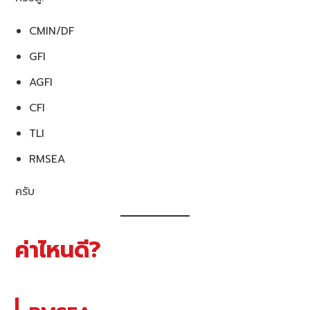
CMIN/DF
GFI
AGFI
CFI
TLI
RMSEA
ครับ
ค่าไหนดี?