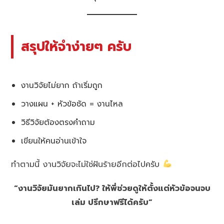
สรุปให้จำง่ายๆ ครับ
งานวิจัยไม่ยาก ถ้าเริ่มถูก
วางแผน + หัวข้อชัด = งานไหล
วิธีวิจัยต้องตรงคำถาม
เขียนให้คนอ่านเข้าใจ
ทำตามนี้ งานวิจัยจะไม่ใช่ฝันร้ายอีกต่อไปครับ
“งานวิจัยมันยากเกินไป? ให้พี่ช่วยดูให้ตั้งแต่หัวข้อจนจบ
เล่ม ปรึกษาฟรีได้ครับ”