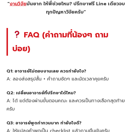
“
งานวิจัย
มันยาก ให้พี่ช่วยไหม? ปรึกษาฟรี Line เดียวจบ
ทุกปัญหาวิจัยครับ”
FAQ (คำถามที่น้องๆ ถาม
บ่อย)
Q1: อาจารย์ไม่ตอบงานเลย ควรทำยังไง?
A: ลองส่งสรุปสั้น + คำถามชัดๆ และนัดเวลาคุยครับ
Q2: เปลี่ยนอาจารย์ที่ปรึกษาได้ไหม?
A: ได้ แต่ต้องผ่านขั้นตอนคณะ และควรเป็นทางเลือกสุดท้าย
ครับ
Q3: อาจารย์พูดกำกวมมาก ทำยังไงดี?
A: ให้แปลงคำพูดเป็น checklist แล้วถามยืนยันครับ