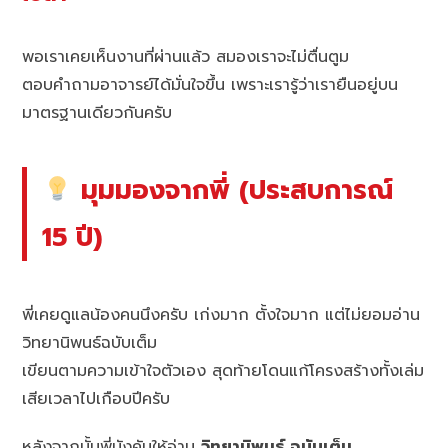
พอเราเคยเห็นงานที่ผ่านแล้ว สมองเราจะไม่ตื่นตูม
ตอบคำถามอาจารย์ได้มั่นใจขึ้น เพราะเรารู้ว่าเรายืนอยู่บน
มาตรฐานเดียวกันครับ
มุมมองจากพี่ (ประสบการณ์
15 ปี)
พี่เคยดูแลน้องคนนึงครับ เก่งมาก ตั้งใจมาก แต่ไม่ยอมอ่าน
วิทยานิพนธ์ฉบับเต็ม
เขียนตามความเข้าใจตัวเอง สุดท้ายโดนแก้โครงสร้างทั้งเล่ม
เสียเวลาไปเกือบปีครับ
หลังจากนั้นพี่บังคับให้อ่าน
วิทยานิพนธ์ ฉบับเต็ม