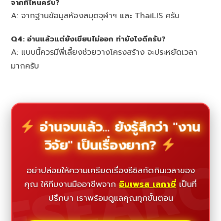
จากที่ไหนครับ?
A: จากฐานข้อมูลห้องสมุดจุฬาฯ และ ThaiLIS ครับ
Q4: อ่านแล้วแต่ยังเขียนไม่ออก ทำยังไงดีครับ?
A: แบบนี้ควรมีพี่เลี้ยงช่วยวางโครงสร้าง จะประหยัดเวลา
มากครับ
อ่านจบแล้ว... ยังรู้สึกว่า "งาน
วิจัย" เป็นเรื่องยาก?
ESEAR
อย่าปล่อยให้ความเครียดเรื่องธีซิสกัดกินเวลาของ
คุณ ให้ทีมงานมืออาชีพจาก
อิมเพรส เลกาซี่
เป็นที่
ปรึกษา เราพร้อมดูแลคุณทุกขั้นตอน