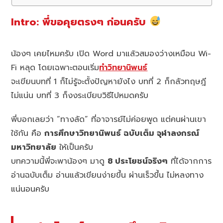
Intro: พี่ขอคุยตรงๆ ก่อนครับ
น้องๆ เคยไหมครับ เปิด Word มาแล้วสมองว่างเหมือน Wi-
Fi หลุด โดยเฉพาะตอนเริ่ม
ทำวิทยานิพนธ์
จะเขียนบทที่ 1 ก็ไม่รู้จะตั้งปัญหายังไง บทที่ 2 ก็กลัวทฤษฎี
ไม่แน่น บทที่ 3 ก็งงระเบียบวิธีไปหมดครับ
พี่บอกเลยว่า “ทางลัด” ที่อาจารย์ไม่ค่อยพูด แต่คนผ่านเขา
ใช้กัน คือ
การศึกษาวิทยานิพนธ์ ฉบับเต็ม จุฬาลงกรณ์
มหาวิทยาลัย
ให้เป็นครับ
บทความนี้พี่จะพาน้องๆ มาดู
8 ประโยชน์จริงๆ
ที่ได้จากการ
อ่านฉบับเต็ม อ่านแล้วเขียนง่ายขึ้น ผ่านเร็วขึ้น ไม่หลงทาง
แน่นอนครับ