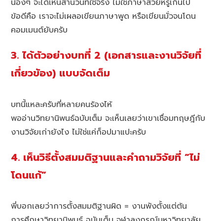
น้องๆ จะได้เห็นสำนวนที่ใช้จริง ไม่ใช่ภาษาสวยหรูเกินไป
ข้อดีคือ เราจะไม่เผลอเขียนภาษาพูด หรือเขียนมั่วจนโดน
คอมเมนต์ยับครับ
3. ได้ตัวอย่างบทที่ 2 (เอกสารและงานวิจัยที่
เกี่ยวข้อง) แบบจัดเต็ม
บทนี้แหละครับที่หลายคนร้องไห้
พออ่านวิทยานิพนธ์ฉบับเต็ม จะเห็นเลยว่าเขาเชื่อมทฤษฎีกับ
งานวิจัยเก่ายังไง ไม่ใช่แค่ก็อปมาแปะครับ
4. เห็นวิธีตั้งสมมติฐานและคำถามวิจัยที่ “ไม่
โดนแก้”
พี่บอกเลยว่าการตั้งสมมติฐานผิด = งานพังตั้งแต่ต้น
การศึกษาวิทยานิพนธ์ ฉบับเต็ม จุฬาลงกรณ์มหาวิทยาลัย