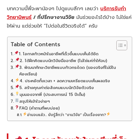
บทความนี้พี่จะพาน้องๆ ไปดูแบบลึกๆ เลยว่า
บริการรับทำ
วิทยานิพนธ์
/ ที่ปรึกษางานวิจัย
มันช่วยอะไรได้บ้าง ไม่ใช่แค่
ให้ผ่าน แต่ช่วยให้ “ไปต่อในชีวิตจริงได้” ครับ
Table of Contents
1. โอกาสก้าวหน้าในอาชีพที่เร็วขึ้นแบบเห็นได้ชัด
2. ได้ฝึกคิดแบบนักวิจัยมืออาชีพ (ไม่ใช่แค่ทำให้จบ)
3. พัฒนาทักษะวิชาชีพแบบก้าวกระโดด (ของจริงที่ไม่มีใน
ห้องเรียน)
4. ประหยัดทั้งเวลา + ลดความเครียดแบบเห็นผลจริง
5. สร้างคุณค่าต่อสังคมแบบนักวิจัยตัวจริง
มุมมองจากพี่ (ประสบการณ์ 15 ปีเต็ม)
สรุปให้เข้าใจง่ายๆ
FAQ (คำถามที่พบบ่อย)
อ่านจบแล้ว... ยังรู้สึกว่า "งานวิจัย" เป็นเรื่องยาก?