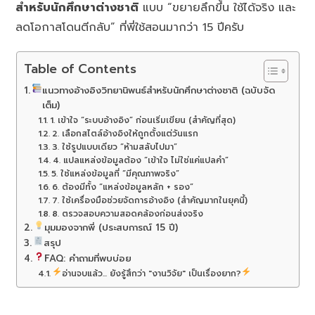
สำหรับนักศึกษาต่างชาติ
แบบ “ขยายลึกขึ้น ใช้ได้จริง และ
ลดโอกาสโดนตีกลับ” ที่พี่ใช้สอนมากว่า 15 ปีครับ
Table of Contents
แนวทางอ้างอิงวิทยานิพนธ์สำหรับนักศึกษาต่างชาติ (ฉบับจัด
เต็ม)
1. เข้าใจ “ระบบอ้างอิง” ก่อนเริ่มเขียน (สำคัญที่สุด)
2. เลือกสไตล์อ้างอิงให้ถูกตั้งแต่วันแรก
3. ใช้รูปแบบเดียว “ห้ามสลับไปมา”
4. แปลแหล่งข้อมูลต้อง “เข้าใจ ไม่ใช่แค่แปลคำ”
5. ใช้แหล่งข้อมูลที่ “มีคุณภาพจริง”
6. ต้องมีทั้ง “แหล่งข้อมูลหลัก + รอง”
7. ใช้เครื่องมือช่วยจัดการอ้างอิง (สำคัญมากในยุคนี้)
8. ตรวจสอบความสอดคล้องก่อนส่งจริง
มุมมองจากพี่ (ประสบการณ์ 15 ปี)
สรุป
FAQ: คำถามที่พบบ่อย
อ่านจบแล้ว... ยังรู้สึกว่า "งานวิจัย" เป็นเรื่องยาก?