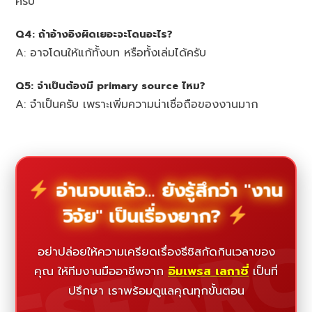
ครับ
Q4: ถ้าอ้างอิงผิดเยอะจะโดนอะไร?
A: อาจโดนให้แก้ทั้งบท หรือทั้งเล่มได้ครับ
Q5: จำเป็นต้องมี primary source ไหม?
A: จำเป็นครับ เพราะเพิ่มความน่าเชื่อถือของงานมาก
อ่านจบแล้ว... ยังรู้สึกว่า "งาน
วิจัย" เป็นเรื่องยาก?
ESEAR
อย่าปล่อยให้ความเครียดเรื่องธีซิสกัดกินเวลาของ
คุณ ให้ทีมงานมืออาชีพจาก
อิมเพรส เลกาซี่
เป็นที่
ปรึกษา เราพร้อมดูแลคุณทุกขั้นตอน