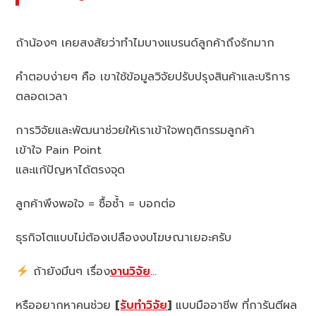
ถ้าน้องๆ เคยสงสัยว่าทำไมบางแบรนด์ลูกค้าถึงรักมาก
คำตอบง่ายๆ คือ เขาใช้ข้อมูลวิจัยปรับปรุงสินค้าและบริการ
ตลอดเวลา
การวิจัยและพัฒนาช่วยให้เราเข้าใจพฤติกรรมลูกค้า
เข้าใจ Pain Point
และแก้ปัญหาได้ตรงจุด
ลูกค้าพึงพอใจ = ซื้อซ้ำ = บอกต่อ
ธุรกิจโตแบบไม่ต้องเปลืองงบโฆษณาเยอะครับ
ถ้ายังมึนๆ เรื่อง
งานวิจัย
…
หรืออยากหาคนช่วย
[
รับทำวิจัย
]
แบบมืออาชีพ ที่การันตีผล