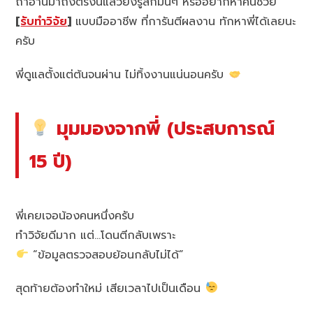
ถ้าอ่านมาถึงตรงนี้แล้วยังรู้สึกมึนๆ หรืออยากหาคนช่วย
[
รับทำวิจัย
]
แบบมืออาชีพ ที่การันตีผลงาน ทักหาพี่ได้เลยนะ
ครับ
พี่ดูแลตั้งแต่ต้นจนผ่าน ไม่ทิ้งงานแน่นอนครับ
มุมมองจากพี่ (ประสบการณ์
15 ปี)
พี่เคยเจอน้องคนหนึ่งครับ
ทำวิจัยดีมาก แต่…โดนตีกลับเพราะ
“ข้อมูลตรวจสอบย้อนกลับไม่ได้”
สุดท้ายต้องทำใหม่ เสียเวลาไปเป็นเดือน