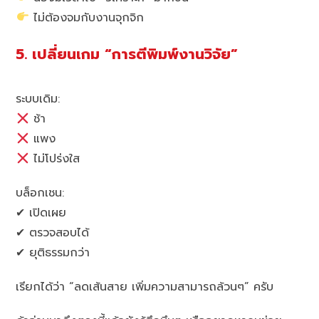
ไม่ต้องจมกับงานจุกจิก
5. เปลี่ยนเกม “การตีพิมพ์งานวิจัย”
ระบบเดิม:
ช้า
แพง
ไม่โปร่งใส
บล็อกเชน:
✔ เปิดเผย
✔ ตรวจสอบได้
✔ ยุติธรรมกว่า
เรียกได้ว่า “ลดเส้นสาย เพิ่มความสามารถล้วนๆ” ครับ