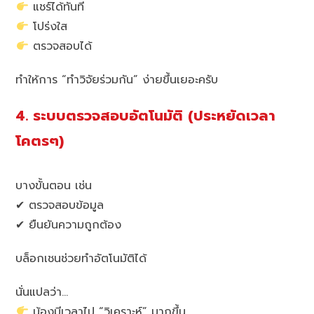
แชร์ได้ทันที
โปร่งใส
ตรวจสอบได้
ทำให้การ “ทำวิจัยร่วมกัน” ง่ายขึ้นเยอะครับ
4. ระบบตรวจสอบอัตโนมัติ (ประหยัดเวลา
โคตรๆ)
บางขั้นตอน เช่น
✔ ตรวจสอบข้อมูล
✔ ยืนยันความถูกต้อง
บล็อกเชนช่วยทำอัตโนมัติได้
นั่นแปลว่า…
น้องมีเวลาไป “วิเคราะห์” มากขึ้น