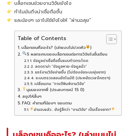
บล็อกเชนช่วยงานวิจัยยังไง
ทำไมมันถึงน่าเชื่อถือขึ้น
และน้องๆ เอาไปใช้ยังไงให้ “ผ่านฉลุย”
Table of Contents
บล็อกเชนคืออะไร? (เล่าแบบไม่ปวดหัว
)
5 ผลกระทบของบล็อกเชนต่อการวิจัยในชั้นเรียน
1. ข้อมูลน่าเชื่อถือขึ้นแบบก้าวกระโดด
2. ลดดราม่า “ข้อมูลหาย-ข้อมูลมั่ว”
3. แชร์งานวิจัยง่ายขึ้น (ไม่ต้องง้อระบบยุ่งยาก)
4. ระบบตรวจสอบอัตโนมัติ (ประหยัดเวลาโคตรๆ)
5. เปลี่ยนเกม “การตีพิมพ์งานวิจัย”
มุมมองจากพี่ (ประสบการณ์ 15 ปี)
สรุปให้สั้นๆ
FAQ: คำถามที่น้องๆ ชอบถาม
อ่านจบแล้ว... ยังรู้สึกว่า "งานวิจัย" เป็นเรื่องยาก?
บล็อกเชนคืออะไร? (เล่าแบบไม่