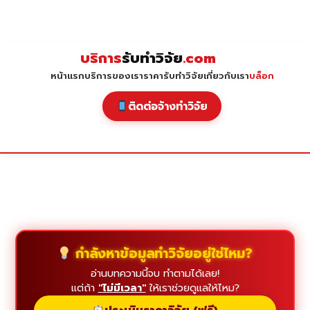
Skip
to
content
บริการ
รับทำวิจัย
.com
หน้าแรก
บริการของเรา
ราคารับทำวิจัย
เกี่ยวกับเรา
บล็อก
ติดต่อจ้างทำวิจัย
กำลังหาข้อมูลทำวิจัยอยู่ใช่ไหม?
อ่านบทความนี้จบ ทำตามได้เลย!
แต่ถ้า
"ไม่มีเวลา"
ให้เราช่วยดูแลให้ไหม?