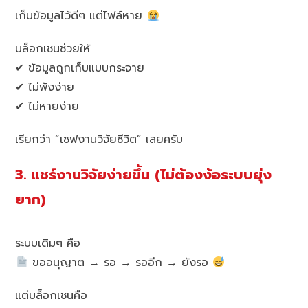
เก็บข้อมูลไว้ดีๆ แต่ไฟล์หาย
บล็อกเชนช่วยให้
✔ ข้อมูลถูกเก็บแบบกระจาย
✔ ไม่พังง่าย
✔ ไม่หายง่าย
เรียกว่า “เซฟงานวิจัยชีวิต” เลยครับ
3. แชร์งานวิจัยง่ายขึ้น (ไม่ต้องง้อระบบยุ่ง
ยาก)
ระบบเดิมๆ คือ
ขออนุญาต → รอ → รออีก → ยังรอ
แต่บล็อกเชนคือ