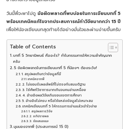
วันนี้พี่จะพาไปดู
ข้อผิดพลาดที่พบบ่อยในการเขียนบทที่ 5
พร้อมเทคนิคแก้ไขจากประสบการณ์ทำวิจัยมากกว่า 15 ปี
เพื่อให้น้องเขียนบทสุดท้ายได้อย่างมั่นใจและผ่านง่ายขึ้นครับ
Table of Contents
บทที่ 5 วิทยานิพนธ์ คืออะไร? ทำไมกรรมการให้ความสำคัญมาก
ครับ
5 ข้อผิดพลาดในการเขียนบทที่ 5 ที่น้องๆ ต้องระวัง!
1. สรุปผลเกินกว่าข้อมูลที่มี
เทคนิคจากพี่
2. ไม่ยอมรับผลลัพธ์ที่ไม่ตรงกับสมมติฐาน
3. ใช้ศัพท์วิชาการมากเกินจนคนอ่านเหนื่อย
4. อ้างอิงผลวิจัยเกินขอบเขตการศึกษา
5. อ้างอิงไม่ครบ หรือใช้แหล่งข้อมูลไม่เหมาะสม
เทคนิคเขียนบทที่ 5 ให้กรรมการอ่านแล้วเข้าใจง่าย
1. สรุปผลการวิจัย
2. อภิปรายผล
3. ข้อเสนอแนะ
มุมมองจากพี่ (ประสบการณ์ 15 ปี)