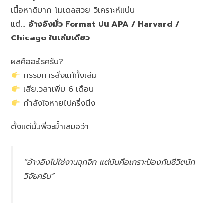
เนื้อหาดีมาก โมเดลสวย วิเคราะห์แน่น
แต่…
อ้างอิงมั่ว Format ปน APA / Harvard /
Chicago ในเล่มเดียว
ผลคืออะไรครับ?
กรรมการสั่งแก้ทั้งเล่ม
เสียเวลาเพิ่ม 6 เดือน
กำลังใจหายไปครึ่งนึง
ตั้งแต่นั้นพี่จะย้ำเสมอว่า
“อ้างอิงไม่ใช่งานจุกจิก แต่มันคือเกราะป้องกันชีวิตนัก
วิจัยครับ”