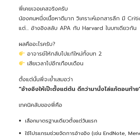
พี่เคยเจอเคสจริงครับ
น้องคนหนึ่งเนื้อหาดีมาก วิเคราะห์เอกสารลึก มี Crit
แต่… อ้างอิงสลับ APA กับ Harvard ในบทเดียวกัน
ผลคืออะไรครับ?
อาจารย์ให้กลับไปแก้ใหม่ทั้งบท 2
เสียเวลาไปอีกเกือบเดือน
ตั้งแต่นั้นพี่จะย้ำเสมอว่า
“อ้างอิงให้เป๊ะตั้งแต่ต้น ดีกว่ามานั่งไล่แก้ตอนท้าย
เทคนิคลับของพี่คือ
เลือกมาตรฐานเดียวตั้งแต่วันแรก
ใช้โปรแกรมช่วยจัดการอ้างอิง (เช่น EndNote, Men