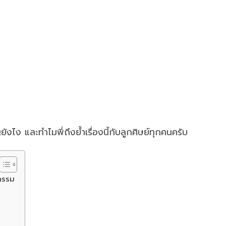
ังไง และทำไมพี่ถึงย้ำเรื่องนี้กับลูกศิษย์ทุกคนครับ
กรรม