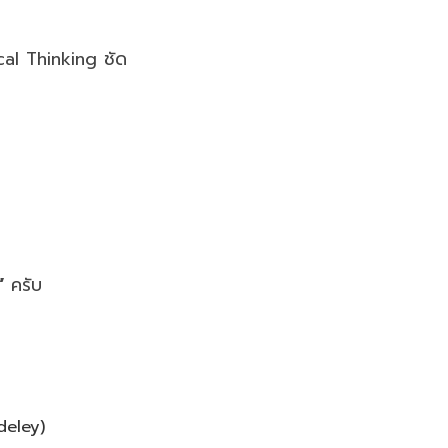
ical Thinking ชัด
”
ครับ
deley)