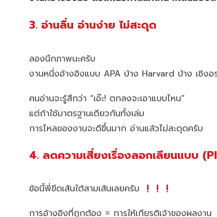
3. อ่านลื่น อ่านง่าย ไม่สะดุด
ลองนึกภาพนะครับ
งานหนึ่งอ้างอิงแบบ APA บ้าง Harvard บ้าง เชิงอ
คนอ่านจะรู้สึกว่า “เอ๊ะ! ตกลงจะเอาแบบไหน”
แต่ถ้าใช้มาตรฐานเดียวกันทั้งเล่ม
การไหลของงานจะดีขึ้นมาก อ่านแล้วไม่สะดุดครับ
4. ลดความเสี่ยงเรื่องลอกเลียนแบบ (P
ข้อนี้พี่ขีดเส้นใต้สามเส้นเลยครับ
การอ้างอิงที่ถูกต้อง = การให้เกียรติเจ้าของผลงาน