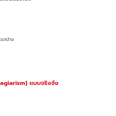
รรถบ้าง
lagiarism) แบบจริงจัง