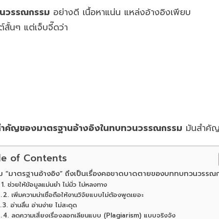
นวรรณกรรม
อย่างดี เนื้อหาแน่น แหล่งอ้างอิงเพียบ
ั้นๆ แต่เจ็บจี๊ดว่า
ำคัญของมาตรฐานอ้างอิงในทบทวนวรรณกรรม
มันสำคัญย
le of Contents
ม “มาตรฐานอ้างอิง” ถึงเป็นเรื่องคอขาดบาดตายของบททบทวนวรรณ
1. ช่วยให้ข้อมูลแม่นยำ ไม่มั่ว ไม่หลงทาง
2. เพิ่มความน่าเชื่อถือให้งานวิจัยแบบไม่ต้องพูดเยอะ
3. อ่านลื่น อ่านง่าย ไม่สะดุด
4. ลดความเสี่ยงเรื่องลอกเลียนแบบ (Plagiarism) แบบจริงจัง