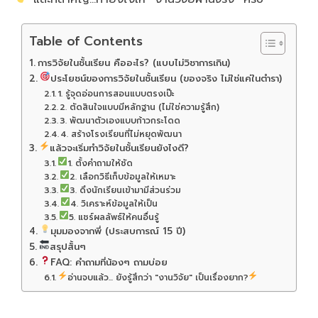
Table of Contents
การวิจัยในชั้นเรียน คืออะไร? (แบบไม่วิชาการเกิน)
ประโยชน์ของการวิจัยในชั้นเรียน (ของจริง ไม่ใช่แค่ในตำรา)
1. รู้จุดอ่อนการสอนแบบตรงเป๊ะ
2. ตัดสินใจแบบมีหลักฐาน (ไม่ใช่ความรู้สึก)
3. พัฒนาตัวเองแบบก้าวกระโดด
4. สร้างโรงเรียนที่ไม่หยุดพัฒนา
แล้วจะเริ่มทำวิจัยในชั้นเรียนยังไงดี?
1. ตั้งคำถามให้ชัด
2. เลือกวิธีเก็บข้อมูลให้เหมาะ
3. ดึงนักเรียนเข้ามามีส่วนร่วม
4. วิเคราะห์ข้อมูลให้เป็น
5. แชร์ผลลัพธ์ให้คนอื่นรู้
มุมมองจากพี่ (ประสบการณ์ 15 ปี)
สรุปสั้นๆ
FAQ: คำถามที่น้องๆ ถามบ่อย
อ่านจบแล้ว... ยังรู้สึกว่า "งานวิจัย" เป็นเรื่องยาก?