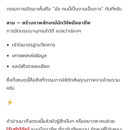
กรรมการเปิดมาเห็นคือ “อ๋อ คนนี้เป็นงานเป็นการ” ทันทีครับ
สาม — สร้างภาพลักษณ์นักวิจัยมืออาชีพ
การจัดบรรณานุกรมได้ดี แปลว่าน้องๆ
เข้าใจมาตรฐานวิชาการ
เคารพแหล่งข้อมูล
และใส่ใจรายละเอียด
ซึ่งทั้งหมดนี้คือสิ่งที่กรรมการใช้ตัดสินคุณภาพงานโดยรวม
ครับ
ถ้าอ่านมาถึงตรงนี้แล้วยังรู้สึกมึนๆ หรืออยากหาคนช่วย
[รับทำวิจัย]
แบบมืออาชีพ ที่การันตีผลงาน ทักหาพี่ได้เลยนะ