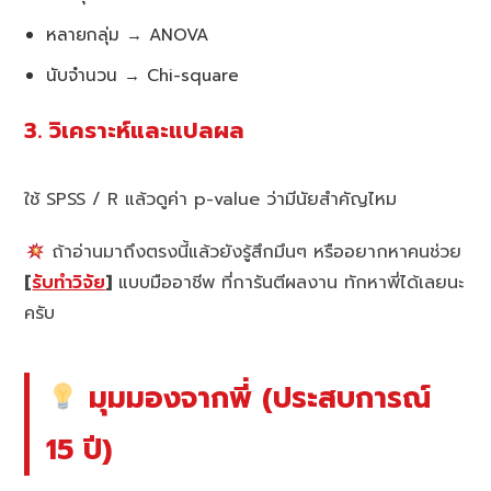
หลายกลุ่ม → ANOVA
นับจำนวน → Chi-square
3. วิเคราะห์และแปลผล
ใช้ SPSS / R แล้วดูค่า p-value ว่ามีนัยสำคัญไหม
ถ้าอ่านมาถึงตรงนี้แล้วยังรู้สึกมึนๆ หรืออยากหาคนช่วย
[
รับทำวิจัย
]
แบบมืออาชีพ ที่การันตีผลงาน ทักหาพี่ได้เลยนะ
ครับ
มุมมองจากพี่ (ประสบการณ์
15 ปี)