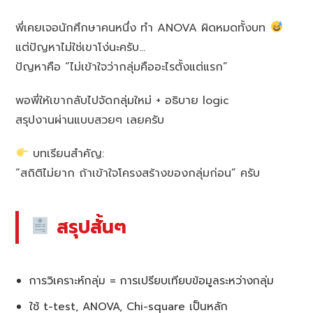
พี่เคยเจอนักศึกษาคนหนึ่ง ทำ ANOVA ผิดหมดทั้งบท
แต่ปัญหาไม่ใช่เขาโง่นะครับ…
ปัญหาคือ “ไม่เข้าใจว่ากลุ่มคืออะไรตั้งแต่แรก”
พอพี่ให้เขากลับไปจัดกลุ่มใหม่ + อธิบาย logic
สรุปงานผ่านแบบสวยๆ เลยครับ
บทเรียนสำคัญ:
“สถิติไม่ยาก ถ้าเข้าใจโครงสร้างของกลุ่มก่อน” ครับ
สรุปสั้นๆ
การวิเคราะห์กลุ่ม = การเปรียบเทียบข้อมูลระหว่างกลุ่ม
ใช้ t-test, ANOVA, Chi-square เป็นหลัก