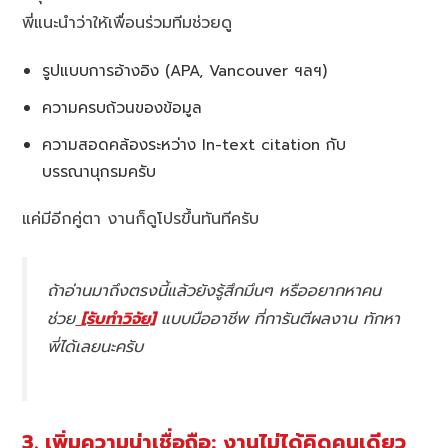
พี่แนะนำว่าให้เพื่อนร่วมทีมช่วยดู
รูปแบบการอ้างอิง (APA, Vancouver ฯลฯ)
ความครบถ้วนของข้อมูล
ความสอดคล้องระหว่าง In-text citation กับ
บรรณานุกรมครับ
แค่มีอีกคู่ตา งานก็ดูโปรขึ้นทันทีครับ
ถ้าอ่านมาถึงตรงนี้แล้วยังรู้สึกมึนๆ หรืออยากหาคน
ช่วย
[รับทำวิจัย]
แบบมืออาชีพ ที่การันตีผลงาน ทักหา
พี่ได้เลยนะครับ
3. เพิ่มความน่าเชื่อถือ: งานไม่ได้คิดคนเดียว