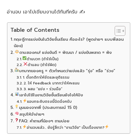
อ่านจบ เอาไปเขียนงานได้ทันทีครับ ✍️
Table of Contents
ทฤษฎีการแข่งขันในวิจัยชั้นเรียน คืออะไร? (พูดง่ายๆ แบบพี่สอน
น้อง)
ดาบสองคม! แข่งขันดี = พัฒนา / แข่งขันพลาด = พัง
ด้านบวก (ถ้าใช้เป็น)
ด้านลบ (ถ้าใช้ผิด)
บทบาทของครู = ตัวกำหนดว่าแข่งแล้ว “รุ่ง” หรือ “ร่วง”
1. ตั้งกติกาให้ชัดและยุติธรรม
2. ให้ Feedback มากกว่าให้คะแนน
3. ผสม “แข่ง + ร่วมมือ”
เอาไปใช้ในงานวิจัยชั้นเรียนยังไงให้ปัง
แอบกระซิบตรงนี้นิดนึงครับ
มุมมองจากพี่ (ประสบการณ์ 15 ปี)
สรุปให้จำง่ายๆ
FAQ: คำถามที่น้องๆ ถามบ่อย
อ่านจบแล้ว... ยังรู้สึกว่า "งานวิจัย" เป็นเรื่องยาก?