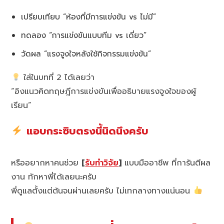
เปรียบเทียบ “ห้องที่มีการแข่งขัน vs ไม่มี”
ทดลอง “การแข่งขันแบบทีม vs เดี่ยว”
วัดผล “แรงจูงใจหลังใช้กิจกรรมแข่งขัน”
ใส่ในบทที่ 2 ได้เลยว่า
“อิงแนวคิดทฤษฎีการแข่งขันเพื่ออธิบายแรงจูงใจของผู้
เรียน”
แอบกระซิบตรงนี้นิดนึงครับ
หรืออยากหาคนช่วย
[
รับทำวิจัย
]
แบบมืออาชีพ ที่การันตีผล
งาน ทักหาพี่ได้เลยนะครับ
พี่ดูแลตั้งแต่ต้นจนผ่านเลยครับ ไม่เทกลางทางแน่นอน