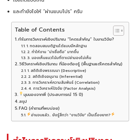
และทำยังไงให้ “ผ่านแบบโปร” ครับ
Table of Contents
ทำไมการวิเคราะห์เชิงปริมาณ “โคตรสำคัญ” ในงานวิจัย?
1. ทดสอบสมมติฐานได้แบบมีหลักฐาน
2. ทำให้งาน “น่าเชื่อถือ” มากขึ้น
3. มองเห็นแนวโน้มที่ตาเปล่ามองไม่เห็น
วิธีวิเคราะห์เชิงปริมาณ ที่น้องต้องรู้ (พื้นฐานแต่โคตรสำคัญ)
1. สถิติเชิงพรรณนา (Descriptive)
2. สถิติเชิงอนุมาน (Inferential)
3. การวิเคราะห์ความสัมพันธ์ (Correlation)
4. การวิเคราะห์ปัจจัย (Factor Analysis)
มุมมองจากพี่ (ประสบการณ์ 15 ปี)
สรุป
FAQ (คำถามที่พบบ่อย)
อ่านจบแล้ว... ยังรู้สึกว่า "งานวิจัย" เป็นเรื่องยาก?