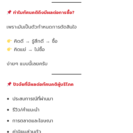
ทำไมทัศนคติถึงมีผลต่อการซื้อ?
เพราะมันเป็นตัวกำหนดการตัดสินใจ
คิดดี → รู้สึกดี → ซื้อ
คิดแย่ → ไม่ซื้อ
ง่ายๆ แบบนี้เลยครับ
ปัจจัยที่มีผลต่อทัศนคติผู้บริโภค
ประสบการณ์ที่ผ่านมา
รีวิว/คำแนะนำ
การตลาดและโฆษณา
ค่านิยมส่วนตัว