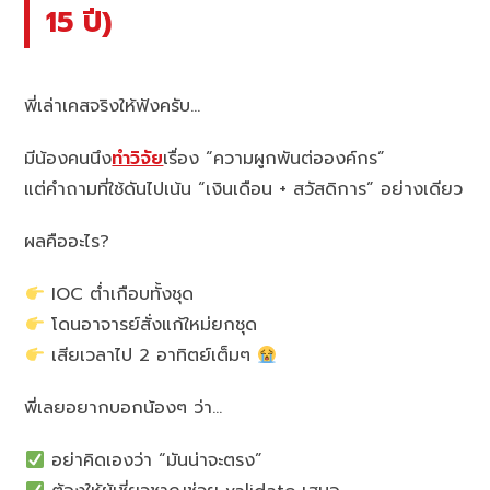
15 ปี)
พี่เล่าเคสจริงให้ฟังครับ…
มีน้องคนนึง
ทำวิจัย
เรื่อง “ความผูกพันต่อองค์กร”
แต่คำถามที่ใช้ดันไปเน้น “เงินเดือน + สวัสดิการ” อย่างเดียว
ผลคืออะไร?
IOC ต่ำเกือบทั้งชุด
โดนอาจารย์สั่งแก้ใหม่ยกชุด
เสียเวลาไป 2 อาทิตย์เต็มๆ
พี่เลยอยากบอกน้องๆ ว่า…
อย่าคิดเองว่า “มันน่าจะตรง”