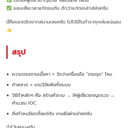
ต้องให้ผู้เชี่ยวชาญช่วย validate เสมอ
ยอมเสียเวลาแก้ตอนต้น ดีกว่าแก้ตอนใกล้ส่งครับ
นี่คือของจริงจากสนามเลยครับ ไม่ได้มีในตำราทุกเล่มแน่นอน
สรุป
ความตรงตามเนื้อหา = วัดว่าเครื่องมือ “ตรงจุด” ไหม
ถ้าพลาด = งานวิจัยพังทั้งระบบ
วิธีทำหลักๆ คือ สร้างคำถาม → ให้ผู้เชี่ยวชาญตรวจ →
คำนวณ IOC
ยิ่งทำละเอียดตั้งแต่ต้น งานยิ่งผ่านง่ายครับ
จำไว้เลยนะครับ…