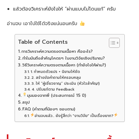
แล้วต้องวิเคราะห์ยังไงให้ “ผ่านแบบไม่โดนแก้” ครับ
อ่านจบ เอาไปใช้ได้จริงแน่นอนครับ
Table of Contents
การวิเคราะห์ความตรงตามเนื้อหา คืออะไร?
ทำไมมันถึงสำคัญโคตรๆ ในงานวิจัยเชิงปริมาณ?
วิธีวิเคราะห์ความตรงตามเนื้อหา (ทำยังไงให้ผ่าน?)
1. กำหนดตัวแปร + นิยามให้ชัด
2. สร้างข้อคำถามให้ครอบคลุม
3. ให้ “ผู้เชี่ยวชาญ” ประเมิน (หัวใจสำคัญ!)
4. ปรับแก้ตาม Feedback
มุมมองจากพี่ (ประสบการณ์ 15 ปี)
สรุป
FAQ (คำถามที่น้องๆ ชอบถาม)
อ่านจบแล้ว... ยังรู้สึกว่า "งานวิจัย" เป็นเรื่องยาก?