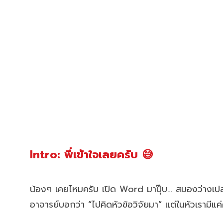
Intro: พี่เข้าใจเลยครับ 😅
น้องๆ เคยไหมครับ เปิด Word มาปุ๊บ… สมองว่างเปล
อาจารย์บอกว่า “ไปคิดหัวข้อวิจัยมา” แต่ในหัวเรามีแค