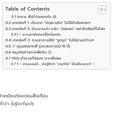
Table of Contents
Intro: พี่เข้าใจเลยครับ 😅
เทคนิคที่ 1: เริ่มจาก “ปัญหาจริง” ไม่ใช่หัวข้อสวยๆ
เทคนิคที่ 2: อ่านงานเก่า แล้ว “ต่อยอด” อย่าคิดใหม่ทั้งโลก
⚡ แวะบอกกันตรงนี้นิดนึงครับ
เทคนิคที่ 3: ถามอาจารย์ให้ “ถูกจุด” ไม่ใช่ถามกว้างๆ
💡 มุมมองจากพี่ (ประสบการณ์ 15 ปี)
สรุปส่งท้ายจากพี่ครับ 😊
FAQ คำถามที่น้องๆ ถามพี่บ่อย
⚡ อ่านจบแล้ว... ยังรู้สึกว่า "งานวิจัย" เป็นเรื่องยาก? ⚡
่าเหมือนท้องตอนสิ้นเดือน
่คำว่า
ไม่รู้จะทำอะไร