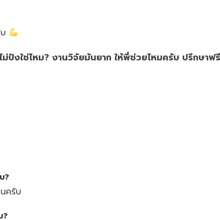
รับ
่ปังใช่ไหม? งานวิจัยมันยาก ให้พี่ช่วยไหมครับ ปรึกษาฟรี
ับ?
อนครับ
บ?