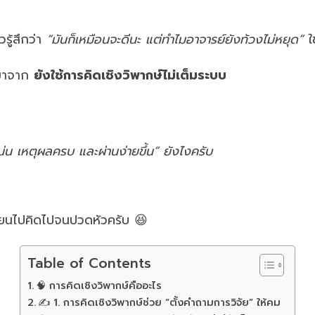
รู้สึกว่า
“มันก็เหมือนจะดีนะ แต่ทำไมอาจารย์ยังท้วงไม่หยุด”
ใช
ญ่มาจาก
ยังใช้การคิดเชิงวิพากษ์ไม่เต็มระบบ
น่น เหตุผลครบ และผ่านง่ายขึ้น” ยังไงครับ
เขียนไปคิดไปจนปวดหัวครับ 😆
Table of Contents
🧠 การคิดเชิงวิพากษ์คืออะไร
✍️ 1. การคิดเชิงวิพากษ์ช่วย “ตั้งคำถามการวิจัย” ให้คม