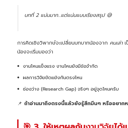
บทที่ 2 แน่นมาก…แต่แน่นแบบเรียงสรุป 😅
การคิดเชิงวิพากษ์จะเปลี่ยนบทบาทน้องจาก
คนเล่า
เ
น้องจะเริ่มมองว่า
งานไหนแข็งแรง งานไหนยังมีข้อจำกัด
ผลการวิจัยขัดแย้งกันตรงไหน
ช่องว่าง (Research Gap) จริงๆ อยู่จุดไหนครับ
📌
ถ้าอ่านมาถึงตรงนี้แล้วยังรู้สึกมึนๆ หรืออยา
🎯 3. ให้เหตุผลกับ
งานวิจัย
ได้