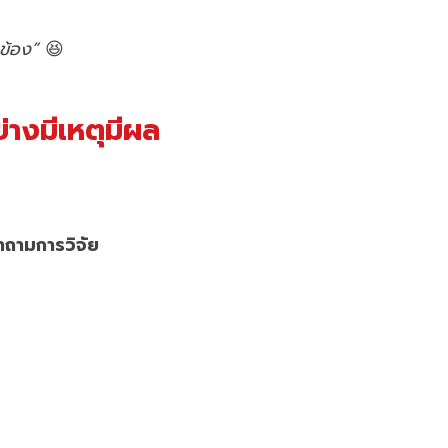
วข้อง”
😆
ย่างมีเหตุมีผล
บคำถามการวิจัย