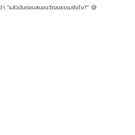
ับว่า “แล้วมันตอบสนองวัฒนธรรมยังไง?” 😅