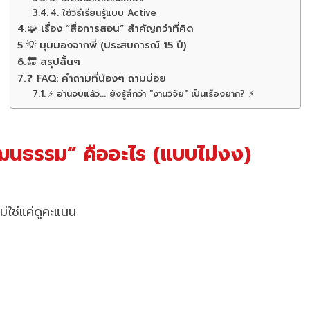
4. ใช้วิธีเรียนรู้แบบ Active
🧩 เรื่อง “สื่อการสอน” สำคัญกว่าที่คิด
💡 มุมมองจากพี่ (ประสบการณ์ 15 ปี)
🔚 สรุปสั้นๆ
❓ FAQ: คำถามที่น้องๆ ถามบ่อย
⚡ อ่านจบแล้ว... ยังรู้สึกว่า "งานวิจัย" เป็นเรื่องยาก? ⚡
ัฒนธรรม” คืออะไร (แบบไม่งง)
ม่ใช่แค่ดูคะแนน