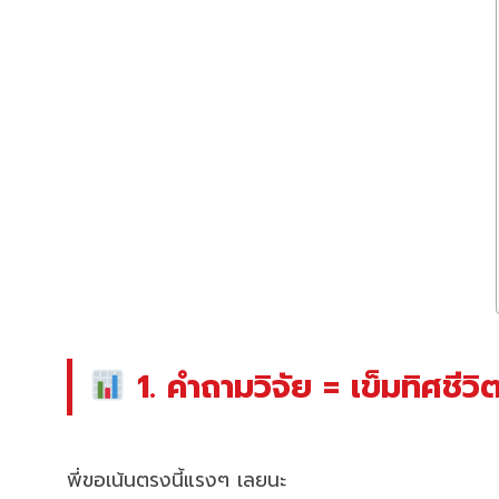
1. คำถามวิจัย = เข็มทิศชีว
พี่ขอเน้นตรงนี้แรงๆ เลยนะ