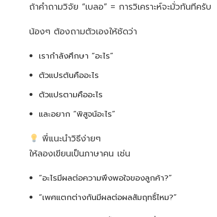
ถ้าคำถามวิจัย “เบลอ” = การวิเคราะห์จะมั่วทันทีครับ
น้องๆ ต้องถามตัวเองให้ชัดว่า
เรากำลังศึกษา “อะไร”
ตัวแปรต้นคืออะไร
ตัวแปรตามคืออะไร
และอยาก “พิสูจน์อะไร”
พี่แนะนำวิธีง่ายๆ
ให้ลองเขียนเป็นภาษาคน เช่น
“อะไรมีผลต่อความพึงพอใจของลูกค้า?”
“เพศแตกต่างกันมีผลต่อผลสัมฤทธิ์ไหม?”