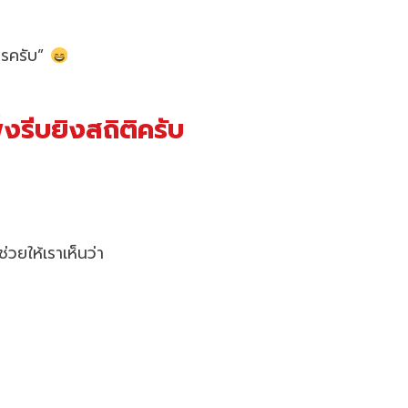
หารครับ”
่งรีบยิงสถิติครับ
วยให้เราเห็นว่า