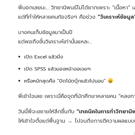
พี่บอกเลยนะ… วิทยานิพนธ์ไม่ได้ยากเพราะ “เนื้อหา” 
แต่ที่ทำให้หลายคนท้อจริงๆ คือช่วง
“วิเคราะห์ข้อมูล
บางคนเก็บข้อมูลมาเป็นปี
แต่พอถึงขั้นวิเคราะห์เท่านั้นแหละ…
เปิด Excel แล้วนิ่ง
เปิด SPSS แล้วมองหน้าจอเฉยๆ
หรือหนักสุดคือ “ปิดโน้ตบุ๊กแล้วไปนอน”
พี่เข้าใจเลย เพราะนี่คือจุดที่นักศึกษาหลายคน “หลง
วันนี้พี่จะขยายให้ลึกขึ้นกับ
“เทคนิคในการทำวิทยานิพน
ให้เข้าใจตั้งแต่พื้นฐาน → ไปจนถึงการตีความผลแบบท