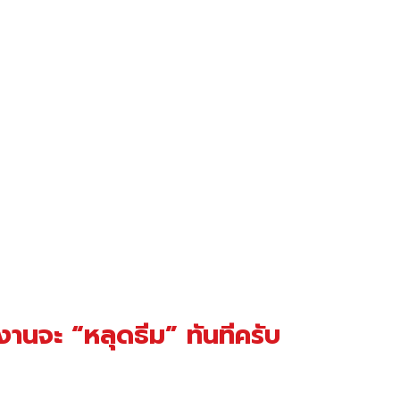
้นงานจะ “หลุดธีม” ทันทีครับ