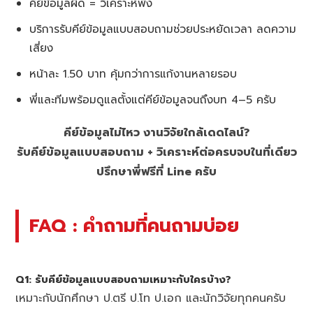
คีย์ข้อมูลผิด = วิเคราะห์พัง
บริการรับคีย์ข้อมูลแบบสอบถามช่วยประหยัดเวลา ลดความ
เสี่ยง
หน้าละ 1.50 บาท คุ้มกว่าการแก้งานหลายรอบ
พี่และทีมพร้อมดูแลตั้งแต่คีย์ข้อมูลจนถึงบท 4–5 ครับ
คีย์ข้อมูลไม่ไหว งานวิจัยใกล้เดดไลน์?
รับคีย์ข้อมูลแบบสอบถาม + วิเคราะห์ต่อครบจบในที่เดียว
ปรึกษาพี่ฟรีที่ Line ครับ
FAQ : คำถามที่คนถามบ่อย
Q1: รับคีย์ข้อมูลแบบสอบถามเหมาะกับใครบ้าง?
เหมาะกับนักศึกษา ป.ตรี ป.โท ป.เอก และนักวิจัยทุกคนครับ