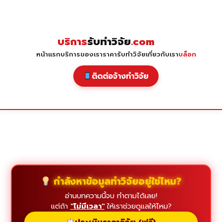
Skip
to
content
บริการ
รับทำวิจัย
.com
หน้าแรก
บริการของเรา
ราคารับทำวิจัย
เกี่ยวกับเรา
บล็อก
ติดต่อจ้างทำวิจัย
กำลังหาข้อมูลทำวิจัยอยู่ใช่ไหม?
อ่านบทความนี้จบ ทำตามได้เลย!
แต่ถ้า
"ไม่มีเวลา"
ให้เราช่วยดูแลให้ไหม?