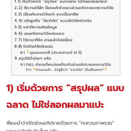
1) เริ่มด้วยการ “สรุปผล” แบบฉลาด ไม่ใช่ลอกผลมาแปะ
2) ตีความให้ลึก นี่แหละหัวใจของส่วนอภิปรายบทความวิจัย
3) เชื่อมกับงานวิจัยเก่า แบบมืออาชีพ
4) กล้าพูดถึง “ข้อจำกัด” แบบนักวิจัยตัวจริง
5) อย่าตีความเกินข้อมูล
6) เสนอทิศทางวิจัยต่อยอด
7) ใช้ภาษาที่ชัด อ่านแล้วไม่เหนื่อย
8) ปิดท้ายให้หนักแน่น
มุมมองจากพี่ (ประสบการณ์ 15 ปี)
สรุปให้จำง่ายๆ ครับ
FAQ: คำถามที่พบบ่อยเกี่ยวกับส่วนอภิปรายบทความวิจัย
อ่านจบแล้ว... ยังรู้สึกว่า "งานวิจัย" เป็นเรื่องยาก?
1) เริ่มด้วยการ “สรุปผล” แบบ
ฉลาด ไม่ใช่ลอกผลมาแปะ
พี่แนะนำว่าเปิดส่วนอภิปรายด้วยการ “ทบทวนภาพรวม”