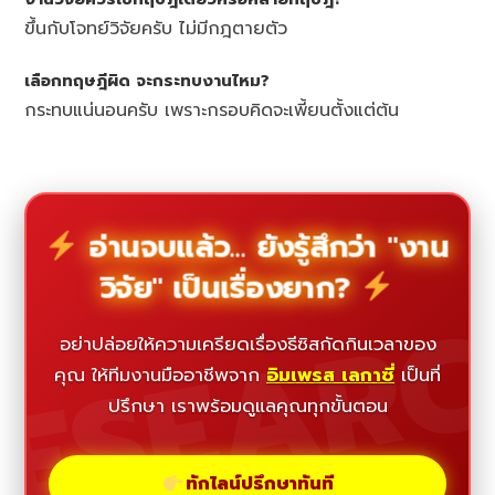
ขึ้นกับโจทย์วิจัยครับ ไม่มีกฎตายตัว
เลือกทฤษฎีผิด จะกระทบงานไหม?
กระทบแน่นอนครับ เพราะกรอบคิดจะเพี้ยนตั้งแต่ต้น
อ่านจบแล้ว... ยังรู้สึกว่า "งาน
วิจัย" เป็นเรื่องยาก?
ESEAR
อย่าปล่อยให้ความเครียดเรื่องธีซิสกัดกินเวลาของ
คุณ ให้ทีมงานมืออาชีพจาก
อิมเพรส เลกาซี่
เป็นที่
ปรึกษา เราพร้อมดูแลคุณทุกขั้นตอน
ทักไลน์ปรึกษาทันที