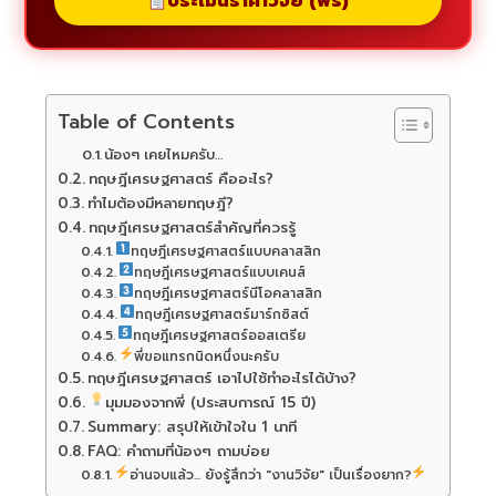
ประเมินราคาวิจัย (ฟรี)
Table of Contents
น้องๆ เคยไหมครับ…
ทฤษฎีเศรษฐศาสตร์ คืออะไร?
ทำไมต้องมีหลายทฤษฎี?
ทฤษฎีเศรษฐศาสตร์สำคัญที่ควรรู้
ทฤษฎีเศรษฐศาสตร์แบบคลาสสิก
ทฤษฎีเศรษฐศาสตร์แบบเคนส์
ทฤษฎีเศรษฐศาสตร์นีโอคลาสสิก
ทฤษฎีเศรษฐศาสตร์มาร์กซิสต์
ทฤษฎีเศรษฐศาสตร์ออสเตรีย
พี่ขอแทรกนิดหนึ่งนะครับ
ทฤษฎีเศรษฐศาสตร์ เอาไปใช้ทำอะไรได้บ้าง?
มุมมองจากพี่ (ประสบการณ์ 15 ปี)
Summary: สรุปให้เข้าใจใน 1 นาที
FAQ: คำถามที่น้องๆ ถามบ่อย
อ่านจบแล้ว... ยังรู้สึกว่า "งานวิจัย" เป็นเรื่องยาก?