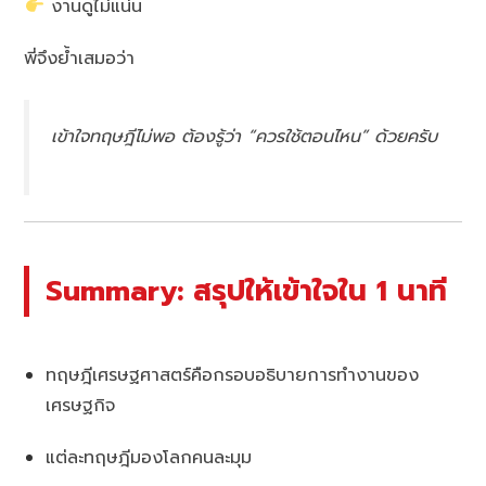
งานดูไม่แน่น
พี่จึงย้ำเสมอว่า
เข้าใจทฤษฎีไม่พอ ต้องรู้ว่า “ควรใช้ตอนไหน” ด้วยครับ
Summary: สรุปให้เข้าใจใน 1 นาที
ทฤษฎีเศรษฐศาสตร์คือกรอบอธิบายการทำงานของ
เศรษฐกิจ
แต่ละทฤษฎีมองโลกคนละมุม