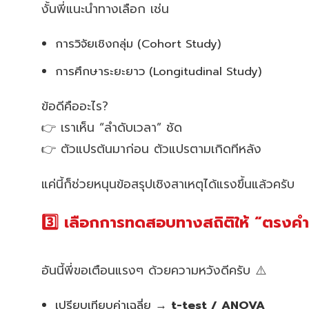
งั้นพี่แนะนำทางเลือก เช่น
การวิจัยเชิงกลุ่ม (Cohort Study)
การศึกษาระยะยาว (Longitudinal Study)
ข้อดีคืออะไร?
👉 เราเห็น “ลำดับเวลา” ชัด
👉 ตัวแปรต้นมาก่อน ตัวแปรตามเกิดทีหลัง
แค่นี้ก็ช่วยหนุนข้อสรุปเชิงสาเหตุได้แรงขึ้นแล้วครับ
3️⃣ เลือกการทดสอบทางสถิติให้ “ตรงคำถ
อันนี้พี่ขอเตือนแรงๆ ด้วยความหวังดีครับ ⚠️
เปรียบเทียบค่าเฉลี่ย →
t-test / ANOVA