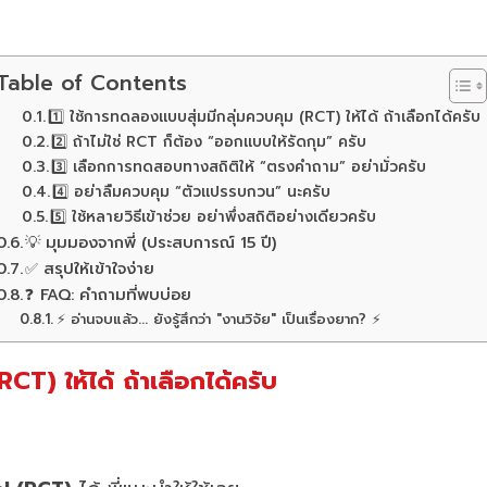
Table of Contents
1️⃣ ใช้การทดลองแบบสุ่มมีกลุ่มควบคุม (RCT) ให้ได้ ถ้าเลือกได้ครับ
2️⃣ ถ้าไม่ใช่ RCT ก็ต้อง “ออกแบบให้รัดกุม” ครับ
3️⃣ เลือกการทดสอบทางสถิติให้ “ตรงคำถาม” อย่ามั่วครับ
4️⃣ อย่าลืมควบคุม “ตัวแปรรบกวน” นะครับ
5️⃣ ใช้หลายวิธีเข้าช่วย อย่าพึ่งสถิติอย่างเดียวครับ
💡 มุมมองจากพี่ (ประสบการณ์ 15 ปี)
✅ สรุปให้เข้าใจง่าย
❓ FAQ: คำถามที่พบบ่อย
⚡ อ่านจบแล้ว... ยังรู้สึกว่า "งานวิจัย" เป็นเรื่องยาก? ⚡
CT) ให้ได้ ถ้าเลือกได้ครับ