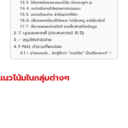
3. ใช้กราฟช่วยมองแนวโน้ม ก่อนจะดูค่า p
4. อย่ากลัวการใช้หลายการทดสอบ
5. ขนาดตัวอย่าง สำคัญกว่าที่คิด
6. เลือกซอฟต์แวร์ให้เหมาะ ไม่ต้องหรู แต่ต้องชัวร์
7. ตีความผลอย่างมีสติ และซื่อสัตย์กับข้อมูล
💡 มุมมองจากพี่ (ประสบการณ์ 15 ปี)
✅ สรุปให้เข้าใจง่าย
❓ FAQ: คำถามที่พบบ่อย
⚡ อ่านจบแล้ว... ยังรู้สึกว่า "งานวิจัย" เป็นเรื่องยาก? ⚡
ุแนวโน้มในกลุ่มต่างๆ