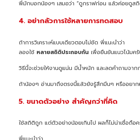
พี่มักบอกน้องๆ เสมอว่า “ดูกราฟก่อน แล้วค่อยดูสถิต
4. อย่ากลัวการใช้หลายการทดสอบ
ถ้าการวิเคราะห์แบบเดียวตอบไม่ชัด พี่แนะนำว่า
ลองใช้
หลายสถิติประกอบกัน
เพื่อยืนยันแนวโน้มคร
วิธีนี้จะช่วยให้งานดูแน่น มีน้ำหนัก และลดคำถามจา
ถ้าน้องๆ อ่านมาถึงตรงนี้แล้วยังรู้สึกมึนๆ หรืออย
5. ขนาดตัวอย่าง สำคัญกว่าที่คิด
ใช้สถิติถูก แต่ตัวอย่างน้อยเกินไป ผลก็ไม่น่าเชื่อถือค
พี่แนะนำว่า