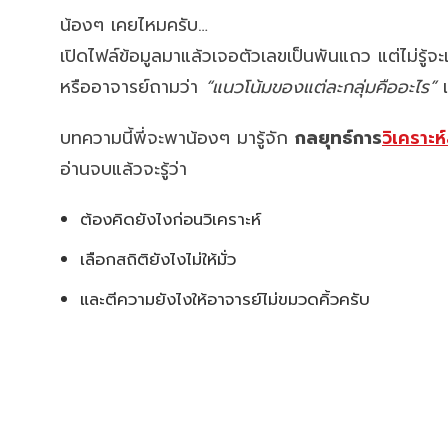
น้องๆ เคยไหมครับ…
เปิดไฟล์ข้อมูลมาแล้วเจอตัวเลขเป็นพันแถว แต่ไม่รู้จ
หรืออาจารย์ถามว่า
“แนวโน้มของแต่ละกลุ่มคืออะไร”
แ
บทความนี้พี่จะพาน้องๆ มารู้จัก
กลยุทธ์การ
วิเคราะห์
อ่านจบแล้วจะรู้ว่า
ต้องคิดยังไงก่อนวิเคราะห์
เลือกสถิติยังไงไม่ให้มั่ว
และตีความยังไงให้อาจารย์ไม่ขมวดคิ้วครับ