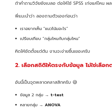
ถ้าคำถามวิจัยยังเบลอ ต่อให้ใช้ SPSS เก่งแค่ไหน ผลก็
พี่แนะนำว่า ลองถามตัวเองก่อนว่า
เราอยากเห็น “แนวโน้มอะไร”
เปรียบเทียบ “กลุ่มไหนกับกลุ่มไหน”
คิดให้ชัดตั้งแต่ต้น งานจะง่ายขึ้นเยอะครับ
2. เลือกสถิติให้ตรงกับข้อมูล ไม่ใช่เลือก
อันนี้เป็นจุดพลาดคลาสสิกครับ 😅
ข้อมูล 2 กลุ่ม →
t-test
หลายกลุ่ม →
ANOVA