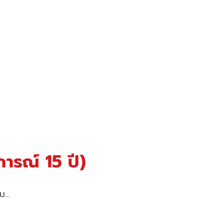
ารณ์ 15 ปี)
ับ…