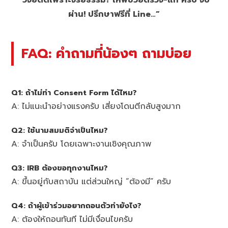
“วิจัยติดเพราะจริยธรรม? ให้พี่ช่วยตรวจ-แก้ ครบ จบ
ผ่าน! ปรึกษาฟรีที่ Line…”
FAQ: คำถามที่น้องๆ ถามบ่อย
Q1: ถ้าไม่ทำ Consent Form ได้ไหม?
A: ไม่แนะนำอย่างแรงครับ เสี่ยงโดนตีกลับสูงมาก
Q2: ใช้นามสมมติจำเป็นไหม?
A: จำเป็นครับ โดยเฉพาะงานเชิงคุณภาพ
Q3: IRB ต้องขอทุกงานไหม?
A: ขึ้นอยู่กับสถาบัน แต่ส่วนใหญ่ “ต้องมี” ครับ
Q4: ถ้าผู้เข้าร่วมอยากถอนตัวทำยังไง?
A: ต้องให้ถอนทันที ไม่มีเงื่อนไขครับ