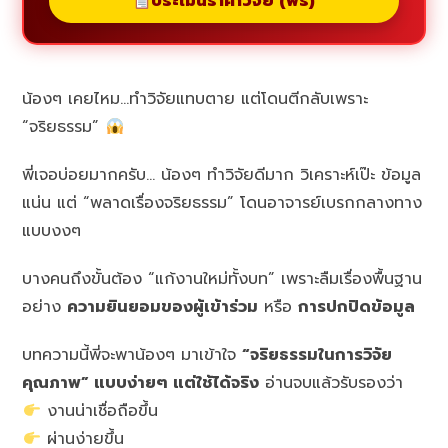
ประเมินราคาวิจัย (ฟรี)
น้องๆ เคยไหม…ทำวิจัยแทบตาย แต่โดนตีกลับเพราะ
“จริยธรรม”
พี่เจอบ่อยมากครับ… น้องๆ ทำวิจัยดีมาก วิเคราะห์เป๊ะ ข้อมูล
แน่น แต่ “พลาดเรื่องจริยธรรม” โดนอาจารย์เบรกกลางทาง
แบบงงๆ
บางคนถึงขั้นต้อง “แก้งานใหม่ทั้งบท” เพราะลืมเรื่องพื้นฐาน
อย่าง
ความยินยอมของผู้เข้าร่วม
หรือ
การปกปิดข้อมูล
บทความนี้พี่จะพาน้องๆ มาเข้าใจ
“จริยธรรมในการวิจัย
คุณภาพ” แบบง่ายๆ แต่ใช้ได้จริง
อ่านจบแล้วรับรองว่า
งานน่าเชื่อถือขึ้น
ผ่านง่ายขึ้น