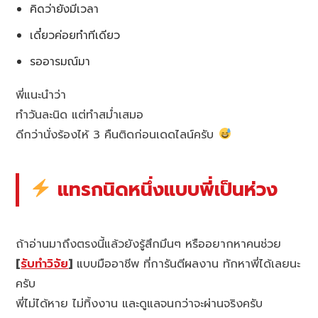
คิดว่ายังมีเวลา
เดี๋ยวค่อยทำทีเดียว
รออารมณ์มา
พี่แนะนำว่า
ทำวันละนิด แต่ทำสม่ำเสมอ
ดีกว่านั่งร้องไห้ 3 คืนติดก่อนเดดไลน์ครับ
แทรกนิดหนึ่งแบบพี่เป็นห่วง
ถ้าอ่านมาถึงตรงนี้แล้วยังรู้สึกมึนๆ หรืออยากหาคนช่วย
[
รับทำวิจัย
]
แบบมืออาชีพ ที่การันตีผลงาน ทักหาพี่ได้เลยนะ
ครับ
พี่ไม่ได้หาย ไม่ทิ้งงาน และดูแลจนกว่าจะผ่านจริงครับ