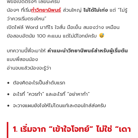
พี่ขอเปิดตรงๆ เลยนะครับ
น้องๆ ที่เริ่ม
ทำวิทยานิพนธ์
ส่วนใหญ่
ไม่ได้ไม่เก่ง
แต่ “ไม่รู้
ว่าควรเริ่มตรงไหน”
เปิดไฟล์ Word มาทีไร ใจสั่น มือเย็น สมองว่าง เหมือน
ข้อสอบอัตนัย 100 คะแนน แต่ไม่มีโจทย์ครับ
บทความนี้พี่จะมาให้
คำแนะนำวิทยานิพนธ์สำหรับผู้เริ่มต้น
แบบพี่สอนน้อง
อ่านจบแล้วน้องจะรู้ว่า
ต้องคิดอะไรเป็นลำดับแรก
อะไรที่ “ควรทำ” และอะไรที่ “อย่าหาทำ”
จะวางแผนยังไงให้ไม่โดนแก้เละตอนใกล้ส่งครับ
1. เริ่มจาก “เข้าใจโจทย์” ไม่ใช่ “เดา