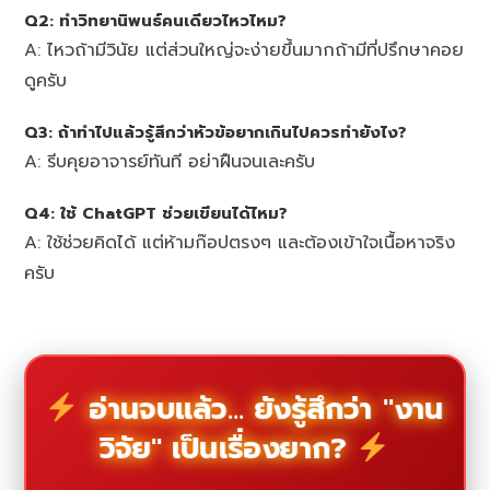
Q2: ทำวิทยานิพนธ์คนเดียวไหวไหม?
A: ไหวถ้ามีวินัย แต่ส่วนใหญ่จะง่ายขึ้นมากถ้ามีที่ปรึกษาคอย
ดูครับ
Q3: ถ้าทำไปแล้วรู้สึกว่าหัวข้อยากเกินไปควรทำยังไง?
A: รีบคุยอาจารย์ทันที อย่าฝืนจนเละครับ
Q4: ใช้ ChatGPT ช่วยเขียนได้ไหม?
A: ใช้ช่วยคิดได้ แต่ห้ามก๊อปตรงๆ และต้องเข้าใจเนื้อหาจริง
ครับ
อ่านจบแล้ว... ยังรู้สึกว่า "งาน
วิจัย" เป็นเรื่องยาก?