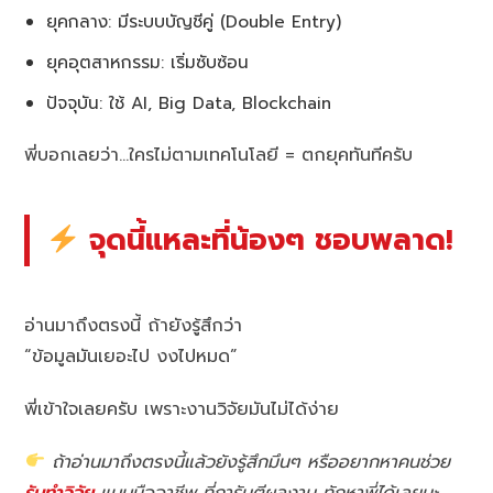
ยุคกลาง: มีระบบบัญชีคู่ (Double Entry)
ยุคอุตสาหกรรม: เริ่มซับซ้อน
ปัจจุบัน: ใช้ AI, Big Data, Blockchain
พี่บอกเลยว่า…ใครไม่ตามเทคโนโลยี = ตกยุคทันทีครับ
จุดนี้แหละที่น้องๆ ชอบพลาด!
อ่านมาถึงตรงนี้ ถ้ายังรู้สึกว่า
“ข้อมูลมันเยอะไป งงไปหมด”
พี่เข้าใจเลยครับ เพราะงานวิจัยมันไม่ได้ง่าย
ถ้าอ่านมาถึงตรงนี้แล้วยังรู้สึกมึนๆ หรืออยากหาคนช่วย
รับทำวิจัย
แบบมืออาชีพ ที่การันตีผลงาน ทักหาพี่ได้เลยนะ