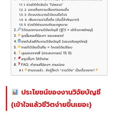
1. ช่วยให้ตัดสินใจ “ไม่พลาด”
2. มองเห็นความเสี่ยงก่อนคนอื่น
3. จัดงบประมาณได้แบบมือโปร
4. เพิ่มความน่าเชื่อถือ (อันนี้สำคัญมาก!)
5. ช่วยให้ผ่านเกณฑ์และกฎหมาย
วิวัฒนาการงานวิจัยบัญชี (รู้ไว้ = เข้าใจภาพใหญ่)
จุดนี้แหละที่น้องๆ ชอบพลาด!
เทคโนโลยีกับงานวิจัยบัญชี (ของจริงยุคใหม่)
การทำวิจัยเป็นทีม = โคตรได้เปรียบ
มุมมองจากพี่ (ประสบการณ์ 15 ปี)
สรุปสั้นๆ ให้จำง่าย
FAQ: คำถามที่น้องๆ ถามบ่อย
อ่านจบแล้ว... ยังรู้สึกว่า "งานวิจัย" เป็นเรื่องยาก?
ประโยชน์ของงานวิจัยบัญชี
(เข้าใจแล้วชีวิตง่ายขึ้นเยอะ)