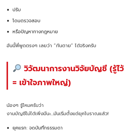
ปรับ
โดนตรวจสอบ
หรือปัญหาทางกฎหมาย
อันนี้พี่พูดตรงๆ เลยว่า “กันตาย” ได้จริงครับ
วิวัฒนาการงานวิจัยบัญชี (รู้ไว้
= เข้าใจภาพใหญ่)
น้องๆ รู้ไหมครับว่า
งานบัญชีไม่ได้เพิ่งมีนะ…มันเริ่มตั้งแต่ยุคโบราณแล้ว!
ยุคแรก: จดบันทึกธรรมดา