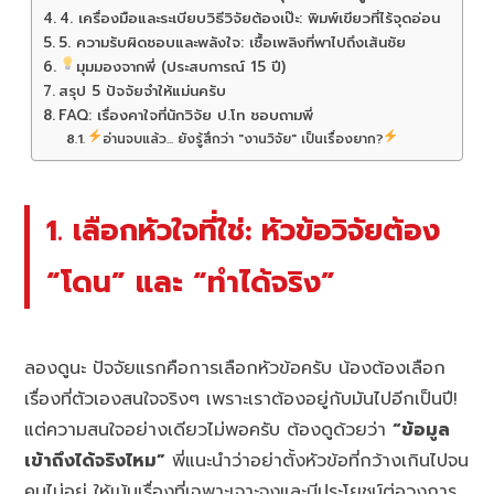
4. เครื่องมือและระเบียบวิธีวิจัยต้องเป๊ะ: พิมพ์เขียวที่ไร้จุดอ่อน
5. ความรับผิดชอบและพลังใจ: เชื้อเพลิงที่พาไปถึงเส้นชัย
มุมมองจากพี่ (ประสบการณ์ 15 ปี)
สรุป 5 ปัจจัยจำให้แม่นครับ
FAQ: เรื่องคาใจที่นักวิจัย ป.โท ชอบถามพี่
อ่านจบแล้ว... ยังรู้สึกว่า "งานวิจัย" เป็นเรื่องยาก?
1. เลือกหัวใจที่ใช่: หัวข้อวิจัยต้อง
“โดน” และ “ทำได้จริง”
ลองดูนะ ปัจจัยแรกคือการเลือกหัวข้อครับ น้องต้องเลือก
เรื่องที่ตัวเองสนใจจริงๆ เพราะเราต้องอยู่กับมันไปอีกเป็นปี!
แต่ความสนใจอย่างเดียวไม่พอครับ ต้องดูด้วยว่า
“ข้อมูล
เข้าถึงได้จริงไหม”
พี่แนะนำว่าอย่าตั้งหัวข้อที่กว้างเกินไปจน
คุมไม่อยู่ ให้เน้นเรื่องที่เฉพาะเจาะจงและมีประโยชน์ต่อวงการ