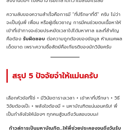
ส่งงานดิบๆ ไปให้อาจารย์เกลาดีกว่าไม่ส่งอะไรเลย
ความลับของความสำเร็จคือการมี “ที่ปรึกษาที่ดี” ครับ ไม่ว่า
จะเป็นรุ่นพี่ เพื่อน หรือผู้เชี่ยวชาญ การมีคนช่วยตบเนื้อหาให้
เข้าที่เข้าทางจะช่วยประหยัดเวลาไปได้มหาศาล และที่สำคัญ
คือต้อง
รับผิดชอบ
ต่อความถูกต้องของข้อมูล ห้ามเมคผล
เด็ดขาด เพราะความซื่อสัตย์คือเกียรติของนักวิจัยครับ
สรุป 5 ปัจจัยจำให้แม่นครับ
เลือกหัวข้อที่ใช่ + มีวินัยตารางเวลา + เข้าหาที่ปรึกษา + วิธี
วิจัยต้องเป๊ะ + พลังใจต้องมี = มหาบัณฑิตแน่นอนครับ! พี่
เป็นกำลังใจให้น้องๆ ทุกคนสู้จนถึงวันสอบจบนะ!
ก้าวสู่การเป็นมหาบัณฑิต…ให้พี่ช่วยประคองจนถึงวันรับ