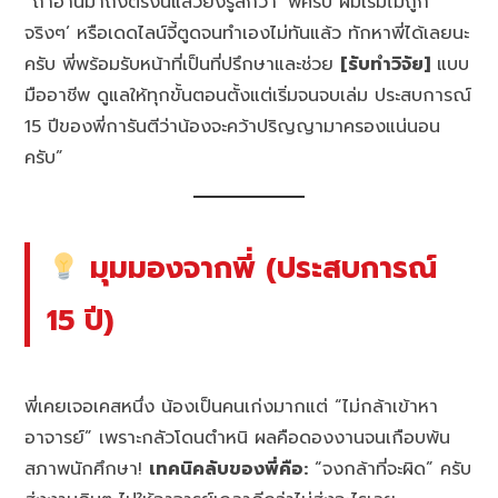
“ถ้าอ่านมาถึงตรงนี้แล้วยังรู้สึกว่า ‘พี่ครับ ผมเริ่มไม่ถูก
จริงๆ’ หรือเดดไลน์จี้ตูดจนทำเองไม่ทันแล้ว ทักหาพี่ได้เลยนะ
ครับ พี่พร้อมรับหน้าที่เป็นที่ปรึกษาและช่วย
[รับทำวิจัย]
แบบ
มืออาชีพ ดูแลให้ทุกขั้นตอนตั้งแต่เริ่มจนจบเล่ม ประสบการณ์
15 ปีของพี่การันตีว่าน้องจะคว้าปริญญามาครองแน่นอน
ครับ”
มุมมองจากพี่ (ประสบการณ์
15 ปี)
พี่เคยเจอเคสหนึ่ง น้องเป็นคนเก่งมากแต่ “ไม่กล้าเข้าหา
อาจารย์” เพราะกลัวโดนตำหนิ ผลคือดองงานจนเกือบพ้น
สภาพนักศึกษา!
เทคนิคลับของพี่คือ:
“จงกล้าที่จะผิด” ครับ