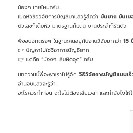
น้องๆ เคยไหมครับ…
เปิดหัวข้อวิจัยการบัญชีมาแล้วรู้สึกว่า
มันยาก มันเ
ตัวเลขก็เต็มหัว มาตรฐานก็แน่น งานประจำก็รัดตัว
พี่ขอบอกตรงๆ ในฐานะคนอยู่กับงานวิจัยมากว่า
15 ป
👉 ปัญหาไม่ใช่วิชาการบัญชียาก
👉 แต่คือ “น้องๆ เริ่มผิดจุด” ครับ
บทความนี้พี่จะพาเราไปรู้จัก
วิธีวิจัยการบัญชีแบบเ
อ่านจบแล้วจะรู้ว่า…
อะไรควรทำก่อน อะไรไม่ต้องเสียเวลา และทำยังไงให้ไป