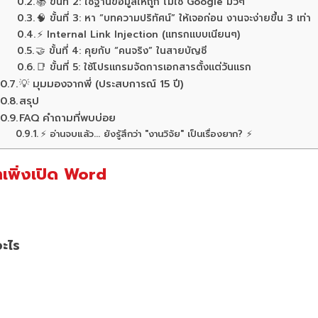
📚 ขั้นที่ 2: ใช้ฐานข้อมูลให้ถูก ไม่ใช่ Google มั่วๆ
🧠 ขั้นที่ 3: หา “บทความปริทัศน์” ให้เจอก่อน งานจะง่ายขึ้น 3 เท่า
⚡ Internal Link Injection (แทรกแบบเนียนๆ)
🤝 ขั้นที่ 4: คุยกับ “คนจริง” ในสายบัญชี
📑 ขั้นที่ 5: ใช้โปรแกรมจัดการเอกสารตั้งแต่วันแรก
💡 มุมมองจากพี่ (ประสบการณ์ 15 ปี)
สรุป
FAQ คำถามที่พบบ่อย
⚡ อ่านจบแล้ว... ยังรู้สึกว่า "งานวิจัย" เป็นเรื่องยาก? ⚡
่าเพิ่งเปิด Word
อะไร