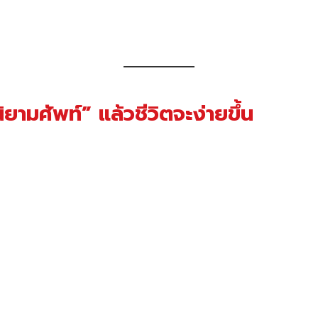
ิยามศัพท์” แล้วชีวิตจะง่ายขึ้น