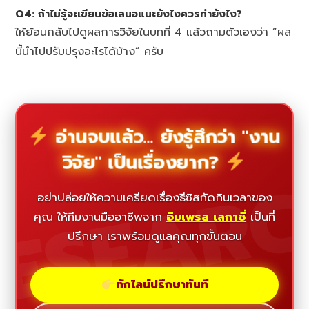
Q4: ถ้าไม่รู้จะเขียนข้อเสนอแนะยังไงควรทำยังไง?
ให้ย้อนกลับไปดูผลการวิจัยในบทที่ 4 แล้วถามตัวเองว่า “ผล
นี้นำไปปรับปรุงอะไรได้บ้าง” ครับ
อ่านจบแล้ว... ยังรู้สึกว่า "งาน
วิจัย" เป็นเรื่องยาก?
ESEAR
อย่าปล่อยให้ความเครียดเรื่องธีซิสกัดกินเวลาของ
คุณ ให้ทีมงานมืออาชีพจาก
อิมเพรส เลกาซี่
เป็นที่
ปรึกษา เราพร้อมดูแลคุณทุกขั้นตอน
ทักไลน์ปรึกษาทันที