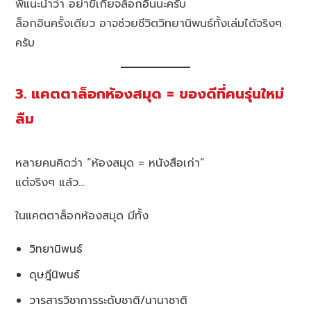
พี่แนะนำว่า อย่าขี้เกียจล็อกอินนะครับ
ล็อกอินครั้งเดียว อาจช่วยชีวิตวิทยานิพนธ์ทั้งเล่มได้จริงๆ
ครับ
3. แคตตาล็อกห้องสมุด = ของดีที่คนรุ่นใหม่
ลืม
หลายคนคิดว่า “ห้องสมุด = หนังสือเก่า”
แต่จริงๆ แล้ว…
ในแคตตาล็อกห้องสมุด มีทั้ง
วิทยานิพนธ์
ดุษฎีนิพนธ์
วารสารวิชาการระดับชาติ/นานาชาติ