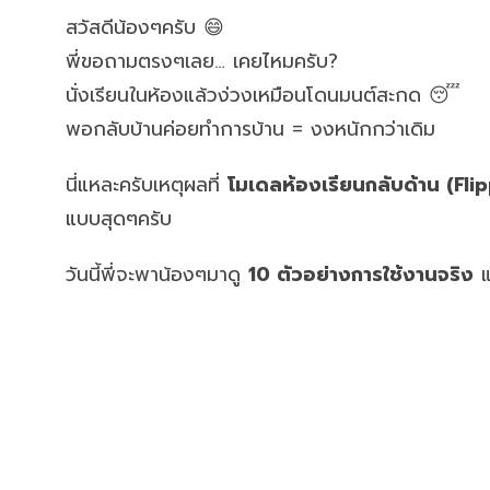
สวัสดีน้องๆครับ 😄
พี่ขอถามตรงๆเลย… เคยไหมครับ?
นั่งเรียนในห้องแล้วง่วงเหมือนโดนมนต์สะกด 😴
พอกลับบ้านค่อยทำการบ้าน = งงหนักกว่าเดิม
นี่แหละครับเหตุผลที่
โมเดลห้องเรียนกลับด้าน (F
แบบสุดๆครับ
วันนี้พี่จะพาน้องๆมาดู
10 ตัวอย่างการใช้งานจริง
แ