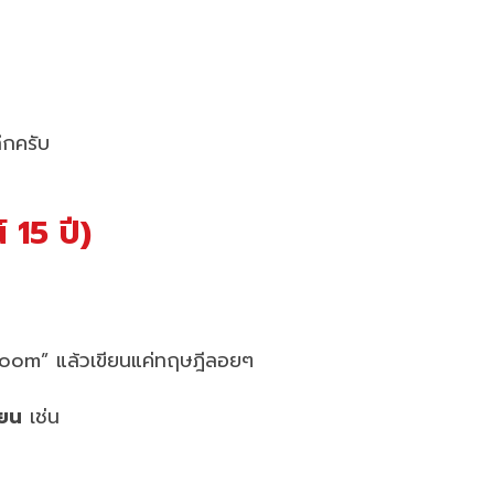
ึกครับ
 15 ปี)
ssroom” แล้วเขียนแค่ทฤษฎีลอยๆ
ียน
เช่น