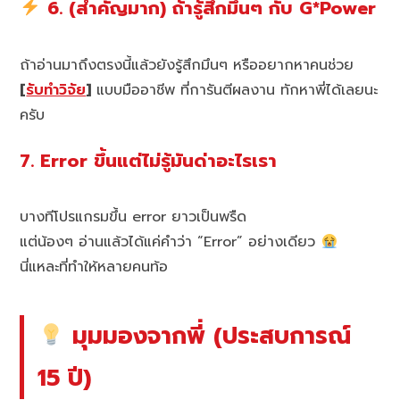
6. (สำคัญมาก) ถ้ารู้สึกมึนๆ กับ G*Power
ถ้าอ่านมาถึงตรงนี้แล้วยังรู้สึกมึนๆ หรืออยากหาคนช่วย
[
รับทำวิจัย
]
แบบมืออาชีพ ที่การันตีผลงาน ทักหาพี่ได้เลยนะ
ครับ
7. Error ขึ้นแต่ไม่รู้มันด่าอะไรเรา
บางทีโปรแกรมขึ้น error ยาวเป็นพรืด
แต่น้องๆ อ่านแล้วได้แค่คำว่า “Error” อย่างเดียว
นี่แหละที่ทำให้หลายคนท้อ
มุมมองจากพี่ (ประสบการณ์
15 ปี)