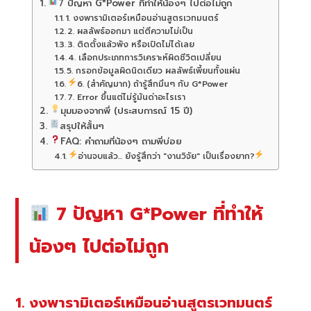
7 ปัญหา G*Power ที่ทำให้น้องๆ ไปต่อไม่ถูก
1. งงพารามิเตอร์เหมือนอ่านสูตรเวทมนตร์
2. ผลลัพธ์ออกมา แต่ตีความไม่เป็น
3. ติดตั้งแล้วพัง หรือเปิดไม่ได้เลย
4. เลือกประเภทการวิเคราะห์ผิดชีวิตเปลี่ยน
5. กรอกข้อมูลผิดนิดเดียว ผลลัพธ์เพี้ยนทั้งแผ่น
6. (สำคัญมาก) ถ้ารู้สึกมึนๆ กับ G*Power
7. Error ขึ้นแต่ไม่รู้มันด่าอะไรเรา
มุมมองจากพี่ (ประสบการณ์ 15 ปี)
สรุปให้สั้นๆ
FAQ: คำถามที่น้องๆ ถามพี่บ่อย
อ่านจบแล้ว... ยังรู้สึกว่า "งานวิจัย" เป็นเรื่องยาก?
7 ปัญหา G*Power ที่ทำให้
น้องๆ ไปต่อไม่ถูก
1. งงพารามิเตอร์เหมือนอ่านสูตรเวทมนตร์